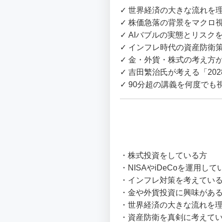
✓ 世界経済の大きな流れを
✓ 株価急落の背景をマクロ
✓ AIバブルの実態とリスク
✓ インフレ時代の資産防衛
✓ 金・外貨・株式の考え方
✓ 吉田繁治氏が考える「2
✓ 90分超の講義を何度でも
・株式投資をしている方
・NISAやiDeCoを運用して
・インフレ対策を考えてい
・金や外貨投資に興味があ
・世界経済の大きな流れを
・資産防衛を真剣に考えて