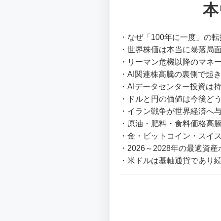
本
・なぜ「100年に一度」の
・世界株価は本当に暴落局
・リーマン危機以降のマネ
・AI関連株高騰の裏側で起
・AIデータセンター投資は
・ドルと円の価値は今後ど
・イラン戦争が世界経済へ
・原油・肥料・食料価格高
・金・ビットコイン・スイ
・2026～2028年の最適資
・米ドルは基軸通貨であり