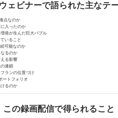
ウェビナーで語られた主なテ
転換点なのか
面に入ったのか
ー増発が生んだ巨大バブル
きていること
持続可能なのか
うなるのか
与える影響
騰の連鎖
スフランの位置づけ
産ポートフォリオ
続けるのか
この録画配信で得られること