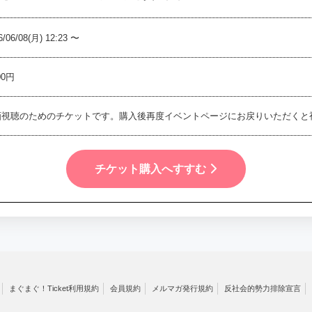
6/06/08(月) 12:23 〜
00円
画視聴のためのチケットです。購入後再度イベントページにお戻りいただくと視
チケット購入へすすむ
まぐまぐ！Ticket利用規約
会員規約
メルマガ発行規約
反社会的勢力排除宣言