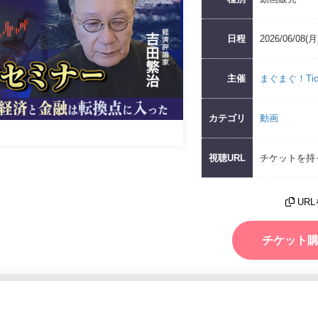
日程
2026/06/08
主催
まぐまぐ！Tic
カテゴリ
動画
視聴URL
チケットを持
UR
チケット