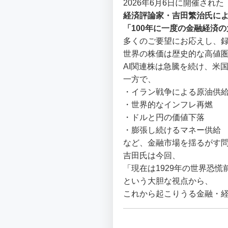
2026年6月6日に開催された
経済評論家・吉田繁治氏によ
「100年に一度の金融経済
多くのご要望にお応えし、
世界の株価は歴史的な高値
AI関連株は急騰を続け、米
一方で、
・イラン戦争による原油供
・世界的なインフレ再燃
・ドルと円の価値下落
・膨張し続けるマネー供給
など、金融市場を揺るがす
吉田氏は今回、
「現在は1929年の世界恐
という大胆な視点から、
これから起こりうる金融・