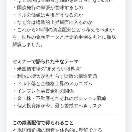
・なぜ米国は金融引き締めを続けられないのか
・国債発行の膨張が意味するもの
・ドルの価値は今後どうなるのか
・なぜ金は構造的上昇局面に入るのか
・これから3年間の資産配分はどう考えるべきか
を、世界の金融データと歴史的事例をもとに徹底
解説しました。
セミナーで語られた主なテーマ
・米国債市場の“見えない限界点”
・利払い増大がもたらす財政の構造問題
・ドル下落と金価格上昇のメカニズム
・インフレと実質金利の関係
・金・株・不動産それぞれのポジション戦略
・個人投資家が今、最も警戒すべきリスク
この録画配信で得られること
✓ 米国債危機の構造を体系的に理解できる