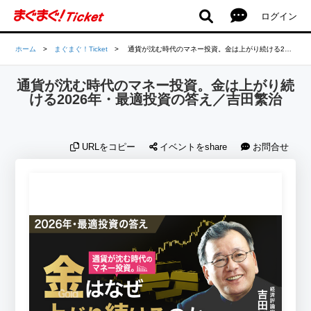
ログイン
ホーム
>
まぐまぐ！Ticket
>
通貨が沈む時代のマネー投資。金は上がり続ける2026年・最適投資の答え／吉田繁治
通貨が沈む時代のマネー投資。金は上がり続
ける2026年・最適投資の答え／吉田繁治
URLをコピー
イベントをshare
お問合せ