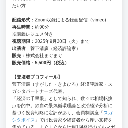
たい方
配信形式
：Zoom収録による録画配信（vimeo)
再生時間
：約90分
※講義レジュメ付き
視聴期限
：2025年9月30日（火）まで
出演者
：菅下清廣（経済評論家）
販売
：株式会社まぐまぐ
販売価格
：
5,500円（税込）
【登壇者プロフィール】
菅下清廣（すがした・きよひろ）経済評論家・ス
ガシタパートナーズ代表。
「経済の千里眼」として知られ、数々の相場転換
点を的中。独自の景気循環理論と政治経済分析に
基づく投資戦略に定評があり、会員制講座「
スガ
シタボイス
」では投資家や経営者から厚い支持を
集めている。まぐまぐからは週1回発行のメルマガ