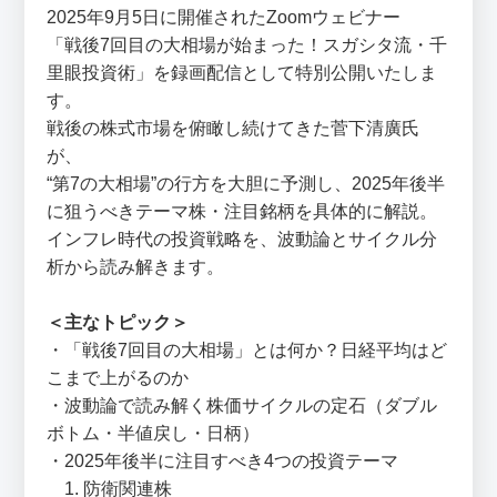
2025年9月5日に開催されたZoomウェビナー
「戦後7回目の大相場が始まった！スガシタ流・千
里眼投資術」を録画配信として特別公開いたしま
す。
戦後の株式市場を俯瞰し続けてきた菅下清廣氏
が、
“第7の大相場”の行方を大胆に予測し、2025年後半
に狙うべきテーマ株・注目銘柄を具体的に解説。
インフレ時代の投資戦略を、波動論とサイクル分
析から読み解きます。
＜主なトピック＞
・「戦後7回目の大相場」とは何か？日経平均はど
こまで上がるのか
・波動論で読み解く株価サイクルの定石（ダブル
ボトム・半値戻し・日柄）
・2025年後半に注目すべき4つの投資テーマ
1. 防衛関連株