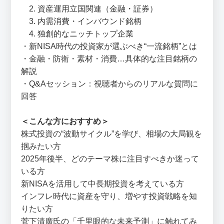
2. 資産運用立国関連（金融・証券）
3. 内需消費・インバウンド銘柄
4. 独創的なニッチトップ企業
・新NISA時代の投資家が選ぶべき“一流銘柄”とは
・金融・防衛・素材・消費…具体的な注目銘柄の
解説
・Q&Aセッション：視聴者からのリアルな質問に
回答
＜こんな方におすすめ＞
株式投資の“波動サイクル”を学び、相場の大局観を
掴みたい方
2025年後半、どのテーマ株に注目すべきか迷って
いる方
新NISAを活用して中長期投資を考えている方
インフレ時代に資産を守り、増やす投資戦略を知
りたい方
菅下清廣氏の「千里眼的な未来予測」に触れてみ